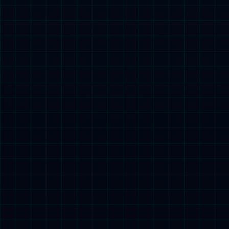
产品中心
解决方案
新闻中心
服务中心
关于EVO视讯官网
招贤纳士